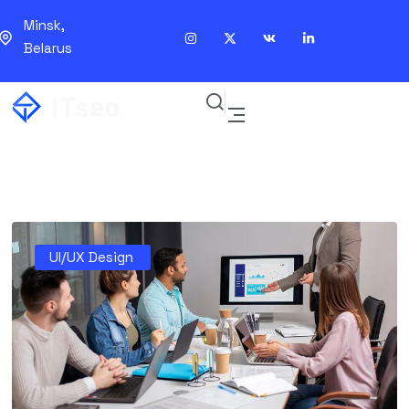
Minsk,
Belarus
UI/UX Design