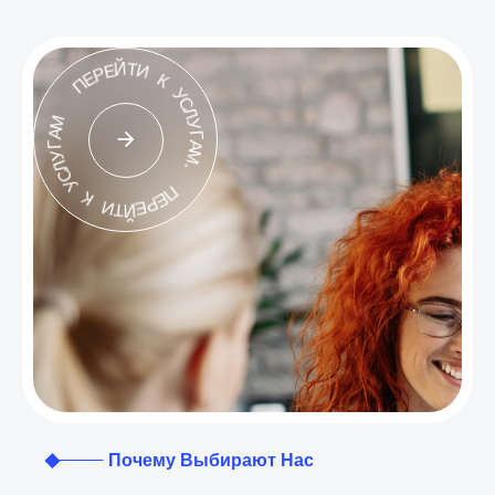
Й
Е
Р
Т
И
Е
П
К
У
М
С
Л
А
У
Г
У
Г
А
Л
М
С
У
.
К
П
И
Е
Р
Т
Е
Й
Почему Выбирают Нас