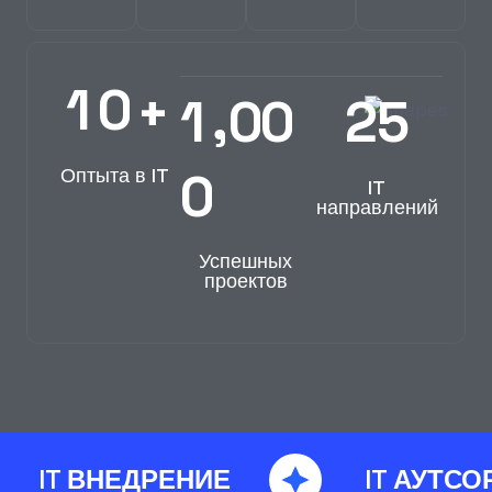
1
0
+
,
1
0
0
2
5
0
Оптыта в IT
IT
направлений
Успешных
проектов
IT ВНЕДРЕНИЕ
IT АУТСО